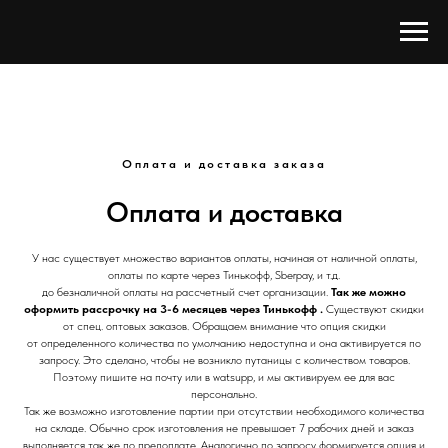
Оплата и доставка заказа
Оплата и доставка
У нас существует множество вариантов оплаты, начиная от наличной оплаты,
оплаты по карте через Тинькофф, Sberpay, и т.д.
до безналичной оплаты на рассчетный счет организации.
Так же можно
оформить рассрочку на 3-6 месяцев через Тинькофф .
Существуют скидки
от спец. оптовых заказов. Обращаем внимание что опция скидки
от определенного количества по умолчанию недоступна и она активируется по
запросу. Это сделано, чтобы не возникло путаницы с количеством товаров.
Поэтому пишите на почту или в watsupp, и мы активируем ее для вас
персонально.
Так же возможно изготовление партии при отсутствии необходимого количества
на складе. Обычно срок изготовления не превышает 7 рабочих дней и заказ
выполняется так же по предоплате. Аналогично по запросу формируется опция и