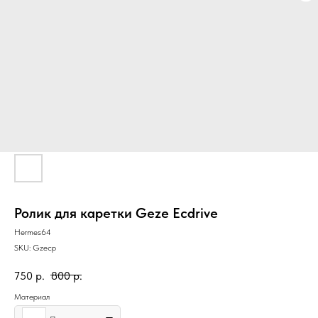
Ролик для каретки Geze Ecdrive
Hermes64
SKU:
Gzecp
750
р.
800
р.
Материал