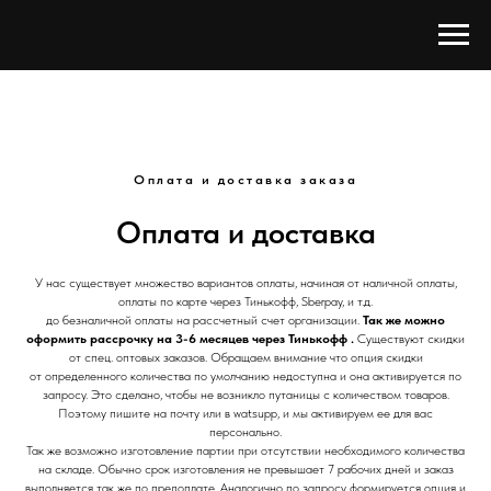
Оплата и доставка заказа
Оплата и доставка
У нас существует множество вариантов оплаты, начиная от наличной оплаты,
оплаты по карте через Тинькофф, Sberpay, и т.д.
до безналичной оплаты на рассчетный счет организации.
Так же можно
оформить рассрочку на 3-6 месяцев через Тинькофф .
Существуют скидки
от спец. оптовых заказов. Обращаем внимание что опция скидки
от определенного количества по умолчанию недоступна и она активируется по
запросу. Это сделано, чтобы не возникло путаницы с количеством товаров.
Поэтому пишите на почту или в watsupp, и мы активируем ее для вас
персонально.
Так же возможно изготовление партии при отсутствии необходимого количества
на складе. Обычно срок изготовления не превышает 7 рабочих дней и заказ
выполняется так же по предоплате. Аналогично по запросу формируется опция и