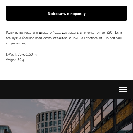
Добавить в корзину
Ролик из полиацеталя, диаметр 40мм. Для замены в тележке Tormax 2201. Если
вам нужно большое количество, свяжитесь с нами, мы сделаем опцию под ваши
потребности.
LxWxH: 70x60x60 mm
Weight: 50 g