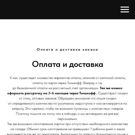
Оплата и доставка заказа
Оплата и доставка
У нас существует множество вариантов оплаты, начиная от наличной оплаты,
оплаты по карте через Тинькофф, Sberpay, и т.д.
до безналичной оплаты на рассчетный счет организации.
Так же можно
оформить рассрочку на 3-6 месяцев через Тинькофф .
Существуют скидки
от спец. оптовых заказов. Обращаем внимание что опция скидки
от определенного количества по умолчанию недоступна и она активируется по
запросу. Это сделано, чтобы не возникло путаницы с количеством товаров.
Поэтому пишите на почту или в watsupp, и мы активируем ее для вас
персонально.
Так же возможно изготовление партии при отсутствии необходимого количества
на складе. Обычно срок изготовления не превышает 7 рабочих дней и заказ
выполняется так же по предоплате. Аналогично по запросу формируется опция и