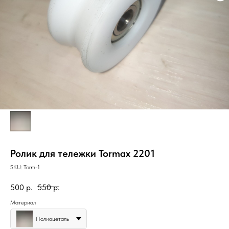
Ролик для тележки Tormax 2201
SKU:
Torm-1
500
р.
550
р.
Материал
Полиацеталь