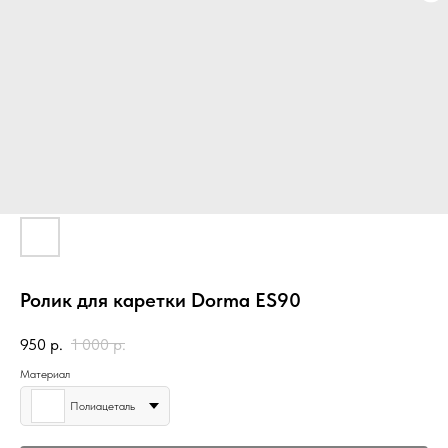
Ролик для каретки Dorma ES90
950
р.
1 000
р.
Материал
Полиацеталь