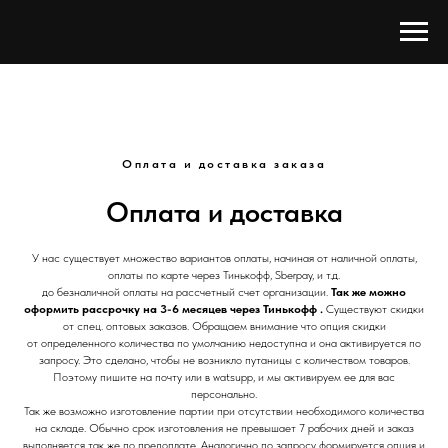
Оплата и доставка заказа
Оплата и доставка
У нас существует множество вариантов оплаты, начиная от наличной оплаты,
оплаты по карте через Тинькофф, Sberpay, и т.д.
до безналичной оплаты на рассчетный счет организации.
Так же можно
оформить рассрочку на 3-6 месяцев через Тинькофф .
Существуют скидки
от спец. оптовых заказов. Обращаем внимание что опция скидки
от определенного количества по умолчанию недоступна и она активируется по
запросу. Это сделано, чтобы не возникло путаницы с количеством товаров.
Поэтому пишите на почту или в watsupp, и мы активируем ее для вас
персонально.
Так же возможно изготовление партии при отсутствии необходимого количества
на складе. Обычно срок изготовления не превышает 7 рабочих дней и заказ
выполняется так же по предоплате. Аналогично по запросу формируется опция и