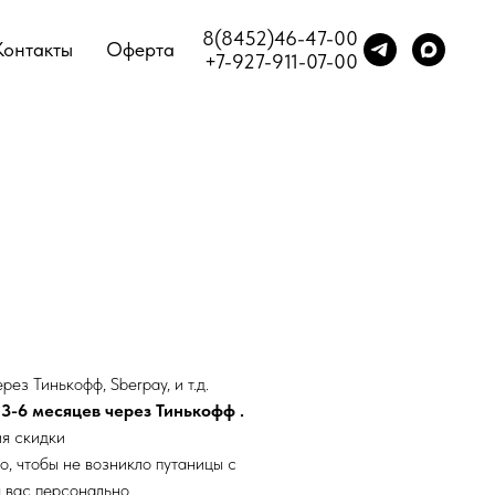
8(8452)46-47-00
Контакты
Оферта
+7-927-911-07-00
ез Тинькофф, Sberpay, и т.д.
3-6 месяцев через Тинькофф .
ия скидки
о, чтобы не возникло путаницы с
я вас персонально.