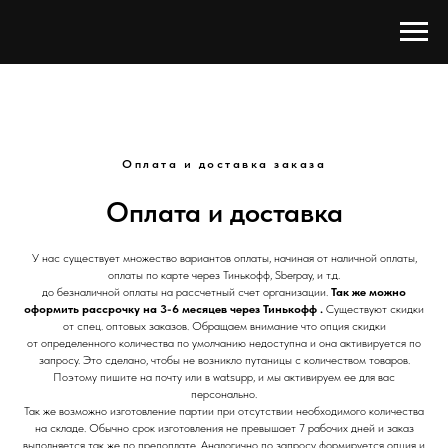
Оплата и доставка заказа
Оплата и доставка
У нас существует множество вариантов оплаты, начиная от наличной оплаты,
оплаты по карте через Тинькофф, Sberpay, и т.д.
до безналичной оплаты на рассчетный счет организации.
Так же можно
оформить рассрочку на 3-6 месяцев через Тинькофф .
Существуют скидки
от спец. оптовых заказов. Обращаем внимание что опция скидки
от определенного количества по умолчанию недоступна и она активируется по
запросу. Это сделано, чтобы не возникло путаницы с количеством товаров.
Поэтому пишите на почту или в watsupp, и мы активируем ее для вас
персонально.
Так же возможно изготовление партии при отсутствии необходимого количества
на складе. Обычно срок изготовления не превышает 7 рабочих дней и заказ
выполняется так же по предоплате. Аналогично по запросу формируется опция и